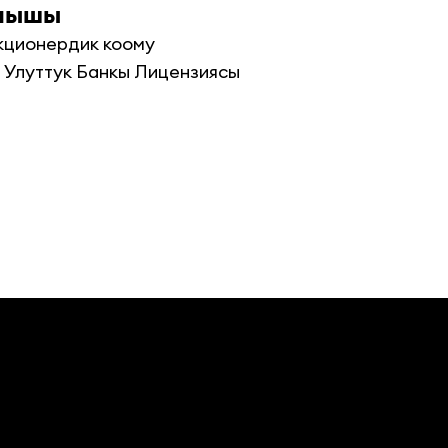
алышы
ционердик коому

Улуттук Банкы Лицензиясы 