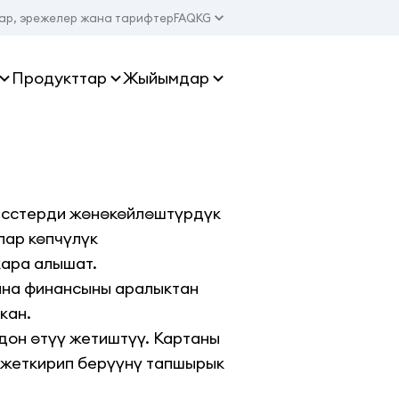
ар, эрежелер жана тарифтер
FAQ
KG
Продукттар
Жыйымдар
цесстерди жөнөкөйлөштүрдүк
лар көпчүлүк
кара алышат.
ана финансыны аралыктан
кан.
одон өтүү жетиштүү. Картаны
 жеткирип берүүнү тапшырык