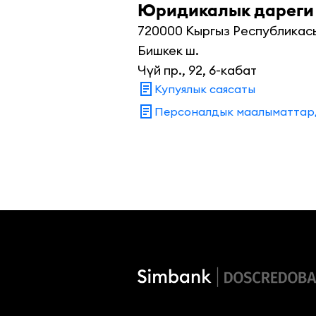
Юридикалык дареги
720000 Кыргыз Республикасы
Бишкек ш.

Чүй пр., 92, 6-кабат
Купуялык саясаты
Персоналдык маалыматтар