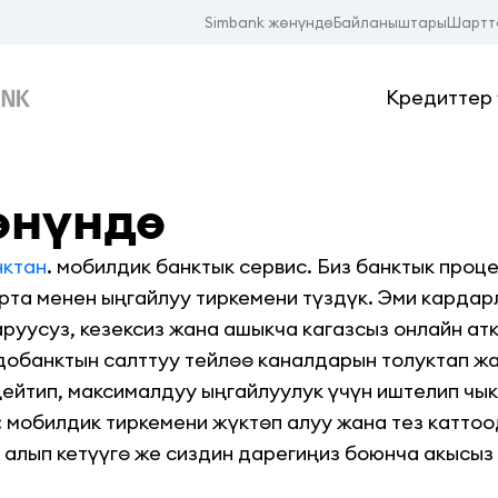
Simbank жөнүндө
Байланыштары
Шартт
Кредиттер
өнүндө
ктан
.
мобилдик банктык сервис. Биз банктык про
рта менен ыңгайлуу тиркемени түздүк. Эми кардар
руусуз, кезексиз жана ашыкча кагазсыз онлайн ат
добанктын салттуу тейлөө каналдарын толуктап ж
ейтип, максималдуу ыңгайлуулук үчүн иштелип чык
: мобилдик тиркемени жүктөп алуу жана тез катто
алып кетүүгө же сиздин дарегиңиз боюнча акысыз