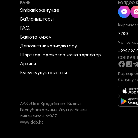
БАНК
КОЛДОО 
Simbank жөнүндө
Байланыштары
Кыргызст
FAQ
7700
Валюта курсу
Чет өлкө
Депозиттик калькулятору
+996 228 
Шарттар, эрежелер жана тарифтер
СОЦИАЛД
Архиви
Купуялуулук саясаты
Кардар бо
болушу к
ААК «Дос-Кредобанк». Кыргыз

Республикасынын Улуттук Банкы

лицензиясы №037
www.dcb.kg