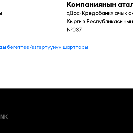
Компаниянын ат


«Дос-Кредобанк» ачык ак
Кыргыз Республикасынын 
№037
ды бөгөттөө/өзгөртүүнүн шарттары