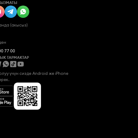
КЫЗМАТЫ
анда (акысыз)
дөн
00 77 00
ЫК ТАРМАКТАР
луу үчүн сизде Android же iPhone 
ерек.