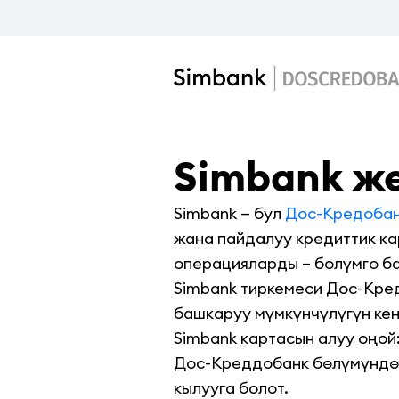
Simbank ж
Simbank — бул
Дос-Кредобан
жана пайдалуу кредиттик ка
операцияларды – бөлүмгө ба
Simbank тиркемеси Дос-Кре
башкаруу мүмкүнчүлүгүн кең
Simbank картасын алуу оңой
Дос-Креддобанк бөлүмүндө 
кылууга болот.