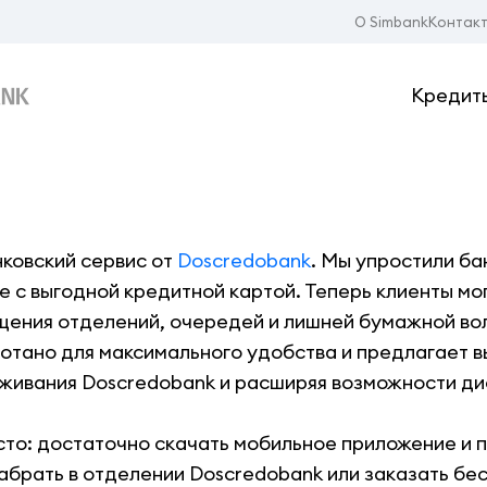
О Simbank
Контак
Кредит
ковский сервис от
Doscredobank
.
Мы упростили ба
 с выгодной кредитной картой. Теперь клиенты мо
щения отделений, очередей и лишней бумажной во
тано для максимального удобства и предлагает в
живания Doscredobank и расширяя возможности ди
сто: достаточно скачать мобильное приложение и 
абрать в отделении Doscredobank или заказать бе