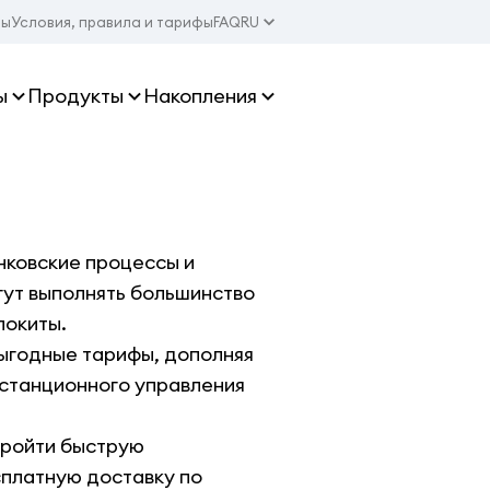
ты
Условия, правила и тарифы
FAQ
RU
ы
Продукты
Накопления
нковские процессы и
гут выполнять большинство
локиты.
ыгодные тарифы, дополняя
станционного управления
пройти быструю
сплатную доставку по