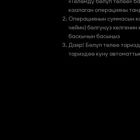
«Төлөмдү бөлүп төлөө» б
каалаган операцияны та
Операциянын суммасын ка
чейин) бөлгүңүз келгенин
баскычын басыңыз
Даяр! Бөлүп төлөө тариз
тариздөө күнү автоматтык