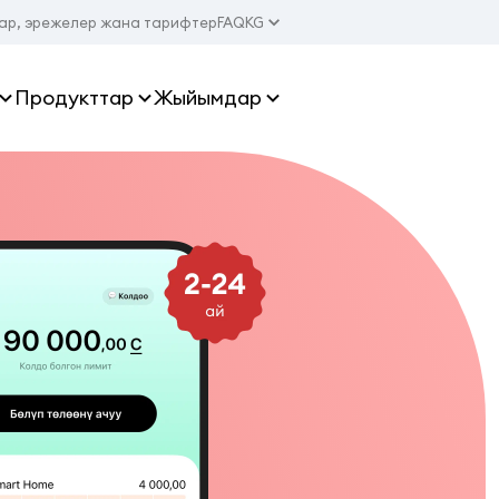
ар, эрежелер жана тарифтер
FAQ
KG
Продукттар
Жыйымдар