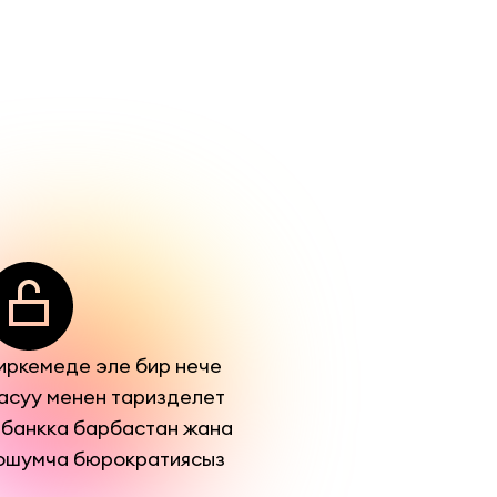
иркемеде эле бир нече
асуу менен таризделет
 банкка барбастан жана
ошумча бюрократиясыз