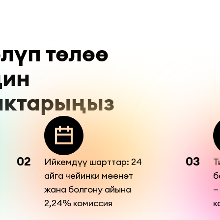
лүп төлөө 
ин 
ыктарыңыз
02
Ийкемдүү шарттар: 24
03
Т
айга чейинки мөөнөт
б
жана болгону айына
—
2,24% комиссия
к