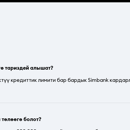
гө тариздей алышат?
түү кредиттик лимити бар бардык Simbank кардарл
 төлөөгө болот?