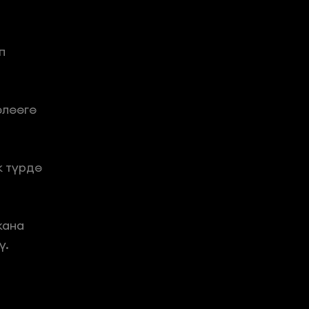
 
лөөгө 
 түрдө 
ана 
ү.