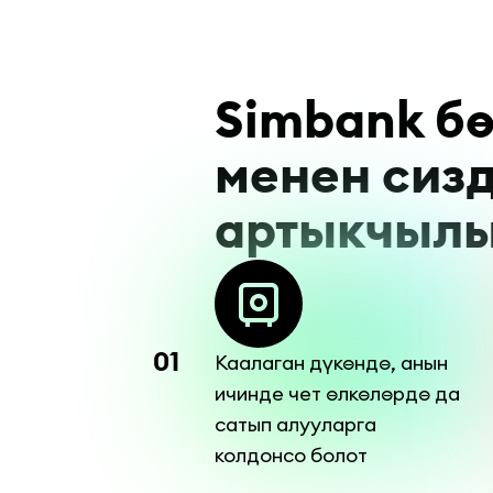
Simbank бө
менен сизд
артыкчыл
01
Каалаган дүкөндө, анын
ичинде чет өлкөлөрдө да
сатып алууларга
колдонсо болот