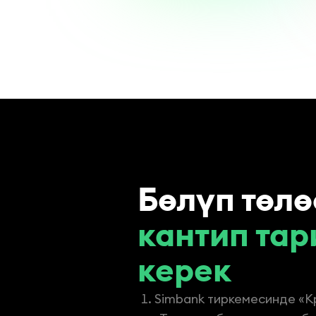
Бөлүп төл
кантип тар
керек
Simbank тиркемесинде «К