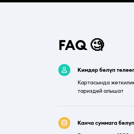
FAQ 🧐
Кимдер бөлүп төлөө
Картасында жеткилик
тариздей алышат
Канча суммага бөлүп