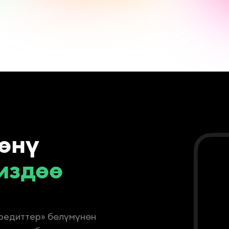
өөнү
издөө 
редиттер» бөлүмүнөн