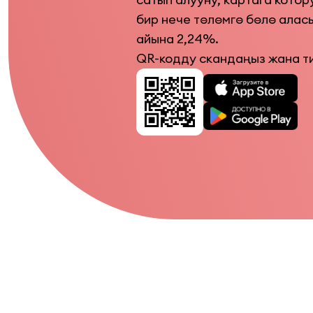
бир нече төлөмгө бөлө аласы
айына 2,24%.
QR-кодду скандаңыз жана т