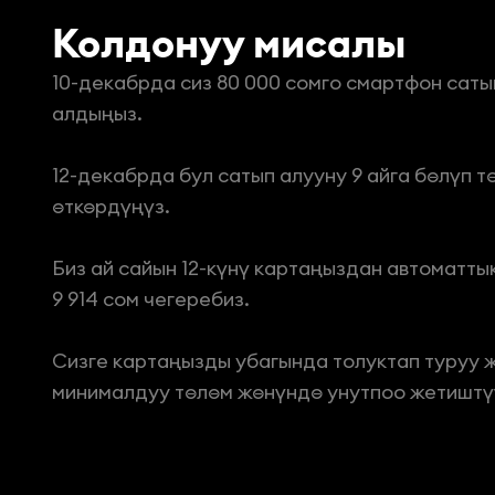
Колдонуу мисалы
10-декабрда сиз 80 000 сомго смартфон сатып
алдыңыз.

12-декабрда бул сатып алууну 9 айга бөлүп тө
өткөрдүңүз.

Биз ай сайын 12-күнү картаңыздан автоматтык
9 914 сом чегеребиз.

Сизге картаңызды убагында толуктап туруу ж
минималдуу төлөм жөнүндө унутпоо жетиштү