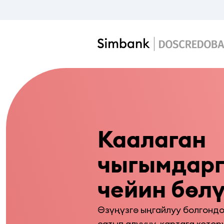
Каалаган 
чыгымдарга
чейин бөлү
Өзүңүзгө ыңгайлуу болгондой
сатып алууну, картага котор