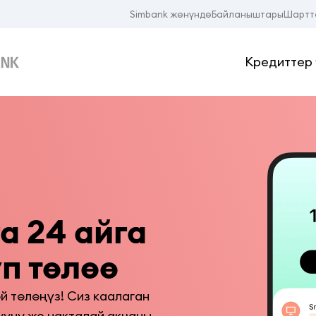
Simbank жөнүндө
Байланыштары
Шартт
Кредиттер
 24 айга 
п төлөө
 төлөңүз! Сиз каалаган 
ууну же накталай акчаны 