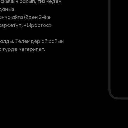
аскычын басып, тизмеден
ндаңыз
нча айга (2ден 24кө
 көрсөтүп, «Ырастоо»
далды. Төлөмдөр ай сайын
 түрдө чегерилет.