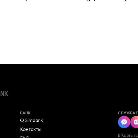
БАНК
СЛУЖБА 
О Simbank
Контакты
В Кыргыз