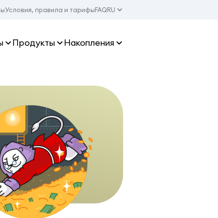
ты
Условия, правила и тарифы
FAQ
RU
ы
Продукты
Накопления