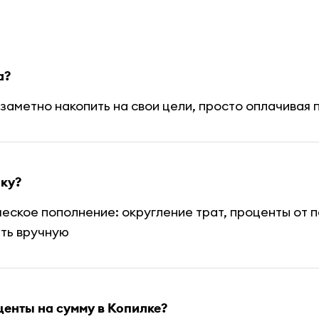
а?
езаметно накопить на свои цели, просто оплачивая 
лку?
ское пополнение: округление трат, проценты от по
ть вручную
енты на сумму в Копилке?