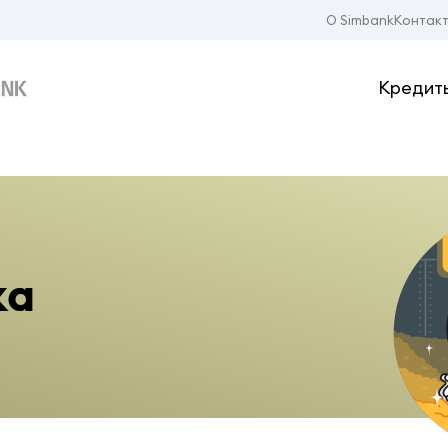
О Simbank
Контак
Кредит
ка