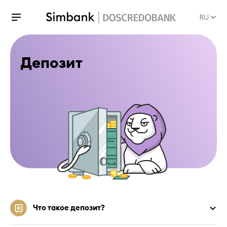
RU
Депозит
Что такое депозит?